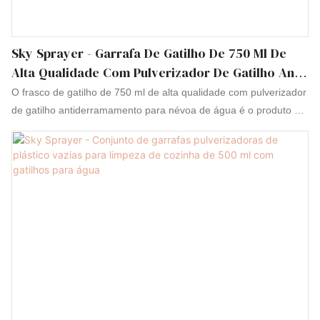
Sky Sprayer - Garrafa De Gatilho De 750 Ml De
Alta Qualidade Com Pulverizador De Gatilho Anti-
Derramamento Para Névoa De Água.
O frasco de gatilho de 750 ml de alta qualidade com pulverizador
Pulverizador De Gatilho Totalmente De Plástico.
de gatilho antiderramamento para névoa de água é o produto da
combinação dos esforços e da sabedoria de todos os
funcionários experientes. Gatilhos, bombas, pulverizadores e
alguns frascos de cosméticos são fabricados com garantia de
qualidade e certificados por instituições autorizadas. Seus
recursos multifuncionais e práticos ajudam a fornecer benefícios
aos clientes