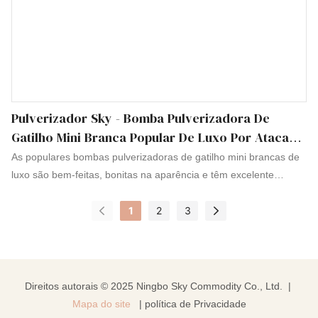
Pulverizador Sky - Bomba Pulverizadora De
Gatilho Mini Branca Popular De Luxo Por Atacado
Mini Pulverizador De Gatilho
As populares bombas pulverizadoras de gatilho mini brancas de
luxo são bem-feitas, bonitas na aparência e têm excelente
desempenho e excelente qualidade. Uma vez no mercado, eles
1
2
3
foram rapidamente amados e procurados pela maioria dos
clientes
Direitos autorais © 2025 Ningbo Sky Commodity Co., Ltd. |
Mapa do site
|
política de Privacidade