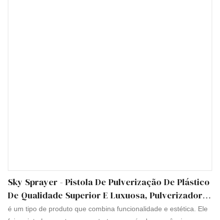
forma científica e razoável. Sua estrutura interna e aparência
externa são meticulosamente projetadas por nossos designers e
técnicos profissionais. As necessidades e gostos dos clientes
podem ser bem satisfeitos
Sky Sprayer - Pistola De Pulverização De Plástico
De Qualidade Superior E Luxuosa, Pulverizador
De Gatilho Regular
é um tipo de produto que combina funcionalidade e estética. Ele