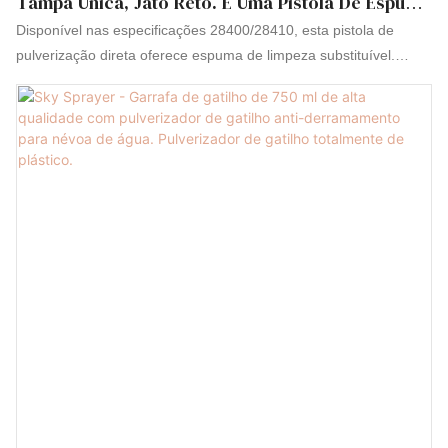
Tampa Única, Jato Reto. É Uma Pistola De Espuma
De Limpeza Quadrada Substituível E Permite
Disponível nas especificações 28400/28410, esta pistola de
Personalização.
pulverização direta oferece espuma de limpeza substituível.
Fabricada em plástico de alta qualidade, é estável,
personalizável e pronta para entrega rápida, ideal para diversas
necessidades de limpeza e atomização.