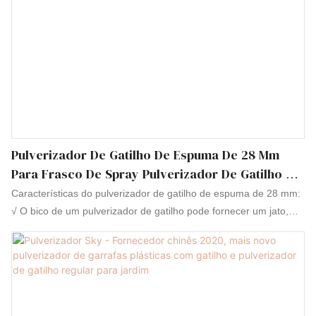
Pulverizador De Gatilho De Espuma De 28 Mm
Para Frasco De Spray Pulverizador De Gatilho De
Plástico No Atacado
Características do pulverizador de gatilho de espuma de 28 mm:
√ O bico de um pulverizador de gatilho pode fornecer um jato,
um spray ou uma dispersão de espuma do produto ou até
mesmo uma combinação dessas funções - tudo depende do
desempenho que você exige. √ A saída do gatilho é de 0,8 ml até
1 ml por curso. √ O pulverizador de gatilho tem uma construção
totalmente em plástico que reduz a pegada de carbono e permite