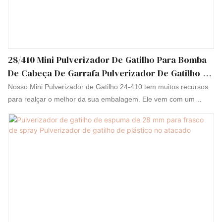
28/410 Mini Pulverizador De Gatilho Para Bomba
De Cabeça De Garrafa Pulverizador De Gatilho De
Plástico
Nosso Mini Pulverizador de Gatilho 24-410 tem muitos recursos
para realçar o melhor da sua embalagem. Ele vem com um
gatilho com mola, saia lisa e tubo de imersão de 227 mm. Acima
de tudo, ele vem equipado com um revestimento de vedação
interna e componentes de pulverizador interno de liga de aço
inoxidável, que são protegidos contra corrosão e ferrugem