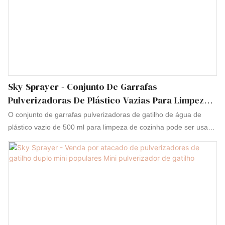
Sky Sprayer - Conjunto De Garrafas
Pulverizadoras De Plástico Vazias Para Limpeza
De Cozinha De 500 Ml Com Gatilhos Para Água
O conjunto de garrafas pulverizadoras de gatilho de água de
plástico vazio de 500 ml para limpeza de cozinha pode ser usado
para muitas aplicações e projetos diferentes. Portanto, o conjunto
de garrafas pulverizadoras de gatilho de água de plástico vazio
de 500 ml para limpeza de cozinha se tornou uma necessidade
para todos hoje em dia. Você ficará surpreso com as muitas
tarefas que ele pode ajudá-lo a concluir