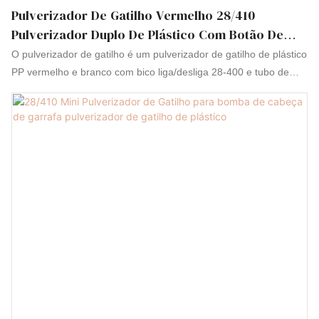
Pulverizador De Gatilho Vermelho 28/410
Pulverizador Duplo De Plástico Com Botão De
Pistola Quadrado
O pulverizador de gatilho é um pulverizador de gatilho de plástico
PP vermelho e branco com bico liga/desliga 28-400 e tubo de
imersão de 9,25 polegadas (saída de 1,3 cc). Este pulverizador
de gatilho foi equipado com um bico com duas configurações:
ligado e desligado. O polipropileno (PP) é marcado com o código
de identificação de resina 5. O PP é menos flexível que o LDPE,
um pouco mais rígido que outros plásticos, razoavelmente
econômico e pode ser translúcido, opaco ou de qualquer cor. O
PP tem ótima resistência à fadiga e tem um ponto de fusão
extremamente alto (320 graus Fahrenheit ou 160 graus Celsius).
Este fechamento é adequado para recipientes com gargalo de
28-400