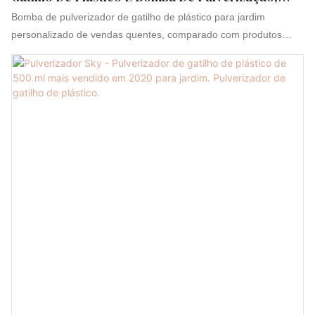
Fabricantes Da China | Sky Sprayer
Bomba de pulverizador de gatilho de plástico para jardim
personalizado de vendas quentes, comparado com produtos
similares no mercado, ele tem vantagens incomparáveis em
termos de desempenho, qualidade, aparência, etc., e desfruta de
uma boa reputação no mercado. O Sky Sprayer resume os
defeitos de produtos anteriores e os melhora continuamente. As
especificações do pulverizador de jardim personalizado de
vendas quentes, cabeça da bomba do pulverizador de gatilho de
plástico podem ser personalizadas de acordo com suas
necessidades