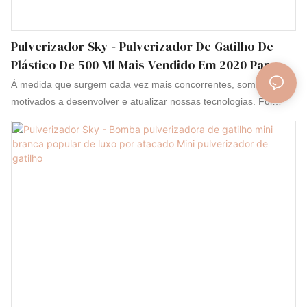
Pulverizador Sky - Pulverizador De Gatilho De
Plástico De 500 Ml Mais Vendido Em 2020 Para
Jardim. Pulverizador De Gatilho De Plástico.
À medida que surgem cada vez mais concorrentes, somos
motivados a desenvolver e atualizar nossas tecnologias. Foi
comprovado que o processo de fabricação se torna mais
eficiente e as vantagens do pulverizador de gatilho de plástico de
500 ml mais vendido em 2020 para jardim são totalmente
apresentadas. Nossos profissionais de P&D o ampliaram para
uso em garrafas plásticas