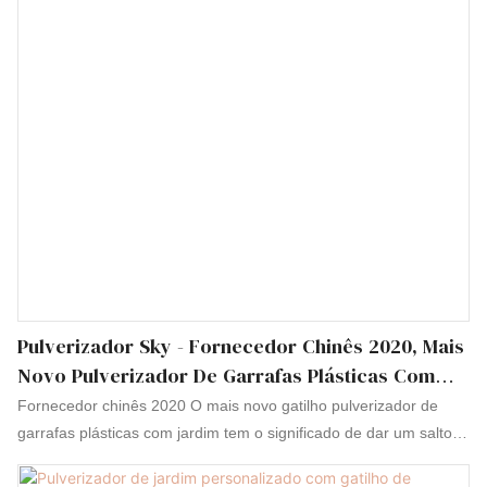
ao consumidor reciclar o gatilho
Pulverizador Sky - Fornecedor Chinês 2020, Mais
Novo Pulverizador De Garrafas Plásticas Com
Gatilho E Pulverizador De Gatilho Regular Para
Fornecedor chinês 2020 O mais novo gatilho pulverizador de
Jardim
garrafas plásticas com jardim tem o significado de dar um salto à
frente e injetar um novo ímpeto no desenvolvimento da indústria.
Além disso, ele foi projetado de acordo com o padrão nacional