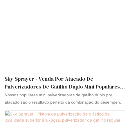
Sky Sprayer - Venda Por Atacado De
Pulverizadores De Gatilho Duplo Mini Populares
Mini Pulverizador De Gatilho
Nossos populares mini pulverizadores de gatilho duplo por
atacado são o resultado perfeito da combinação do desempenho
perfeito de todas as matérias-primas adotadas. Graças a isso,
gatilhos, bombas, pulverizadores e alguns frascos de cosméticos
têm muitos recursos excelentes. Além disso, ele foi projetado de