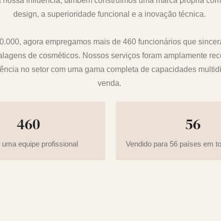
 a nossa influência, também construímos uma marca própria c
design, a superioridade funcional e a inovação técnica.
00.000, agora empregamos mais de 460 funcionários que sincer
mbalagens de cosméticos. Nossos serviços foram amplamente re
ência no setor com uma gama completa de capacidades multidis
venda.
460
56
uma equipe profissional
Vendido para 56 países em t