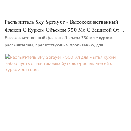
Распылитель Sky Sprayer - Высококачественный
Флакон С Курком Объемом 750 Мл С Защитой От
Проливания, Распыляющий Распылитель С Курком,
Высококачественный флакон объемом 750 мл с курком-
Полностью Пластиковый.
распылителем, препятствующим проливанию, для
распыления воды является результатом объединения усилий
и мудрости всех опытных сотрудников. Курки, помпы,
распылители и некоторые косметические флаконы
производятся с гарантией качества и сертифицируются в
авторитетных организациях. Он многофункциональный и
практичный, что помогает предоставлять клиентам
преимущества.