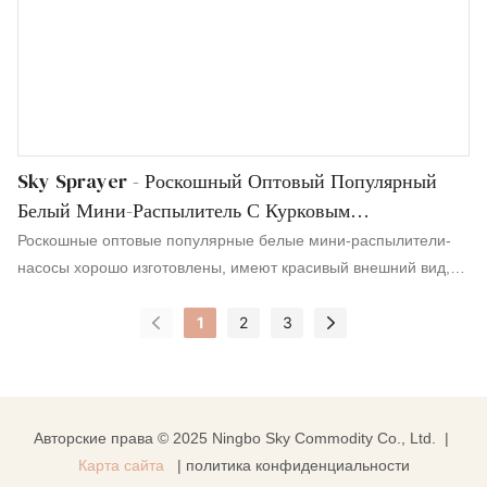
Sky Sprayer - Роскошный Оптовый Популярный
Белый Мини-Распылитель С Курковым
Распылителем, Мини-Распылитель С Курковым
Роскошные оптовые популярные белые мини-распылители-
Распылителем
насосы хорошо изготовлены, имеют красивый внешний вид,
обладают как превосходной производительностью, так и
1
2
3
превосходным качеством. Появившись на рынке, они быстро
стали любимы и востребованы большинством покупателей.
Авторские права © 2025 Ningbo Sky Commodity Co., Ltd. |
Карта сайта
|
политика конфиденциальности