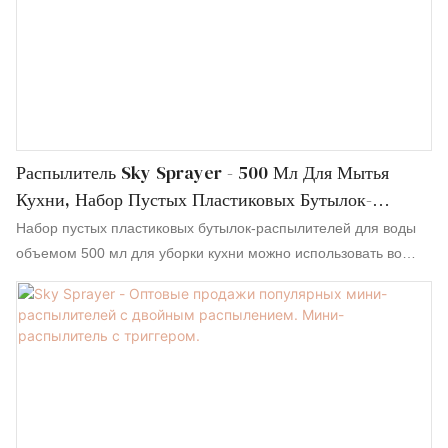
Распылитель Sky Sprayer - 500 Мл Для Мытья
Кухни, Набор Пустых Пластиковых Бутылок-
Распылителей С Курком Для Воды
Набор пустых пластиковых бутылок-распылителей для воды
объемом 500 мл для уборки кухни можно использовать во
многих различных целях и проектах. Поэтому набор пустых
пластиковых бутылок-распылителей для воды объемом 500
мл в настоящее время становится все более необходимым
для каждого. Вы будете удивлены тем, сколько задач он может
вам помочь выполнить.