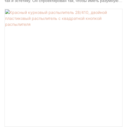
так и эстетику. Он спроектирован так, чтобы иметь разумную
структуру и изысканный внешний вид, достаточно
превосходный, чтобы привлекать взгляды людей. Изготовлен
из сырья, прошедшего испытания на качество, он отличается
превосходными эксплуатационными характеристиками.