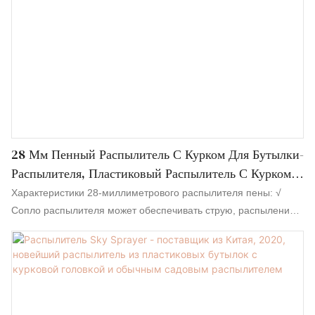
28 Мм Пенный Распылитель С Курком Для Бутылки-
Распылителя, Пластиковый Распылитель С Курком,
Оптовая Продажа
Характеристики 28-миллиметрового распылителя пены: √
Сопло распылителя может обеспечивать струю, распыление
или распыление пены продукта или даже комбинацию этих
функций — все зависит от требуемой производительности. √
Выход курка составляет от 0,8 мл до 1 мл за один ход. √
Курковый распылитель имеет полностью пластиковую
конструкцию, что снижает углеродный след и позволяет