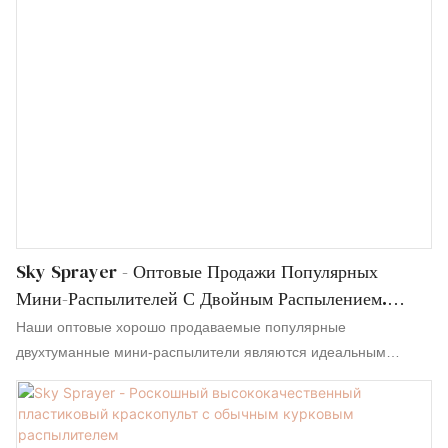
Sky Sprayer - Оптовые Продажи Популярных
Мини-Распылителей С Двойным Распылением.
Мини-Распылитель С Триггером.
Наши оптовые хорошо продаваемые популярные
двухтуманные мини-распылители являются идеальным
результатом сочетания отличных характеристик всех
используемых сырьевых материалов. Благодаря этому курки,
помпы, распылители и некоторые косметические флаконы