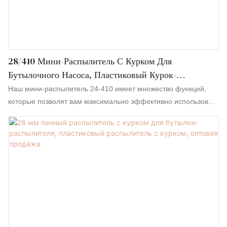
28/410 Мини-Распылитель С Курком Для
Бутылочного Насоса, Пластиковый Курок-
Распылитель
Наш мини-распылитель 24-410 имеет множество функций,
которые позволят вам максимально эффективно использовать
упаковку. В комплект поставки входит подпружиненная
рукоятка курка, гладкая юбка и погружная трубка длиной 227
мм. Прежде всего, он оснащен внутренним уплотнительным
кольцом и внутренними распылительными компонентами из
сплава нержавеющей стали, что обеспечивает защиту от
коррозии и ржавчины.