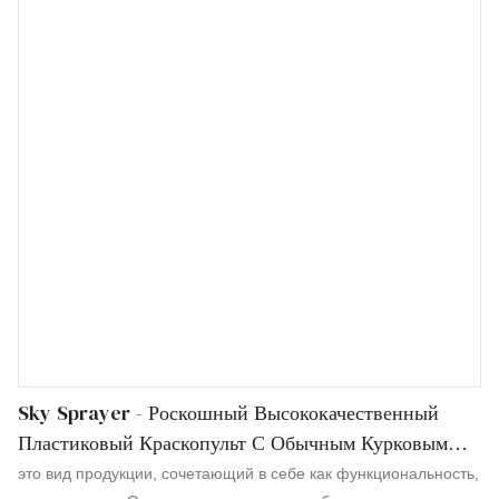
имеют множество замечательных функций. Кроме того, он
разработан научно и разумно. Его внутренняя структура и
внешний вид тщательно спроектированы нашими
профессиональными дизайнерами и техниками. Требования
и вкусы клиентов могут быть полностью удовлетворены.
Sky Sprayer - Роскошный Высококачественный
Пластиковый Краскопульт С Обычным Курковым
Распылителем
это вид продукции, сочетающий в себе как функциональность,