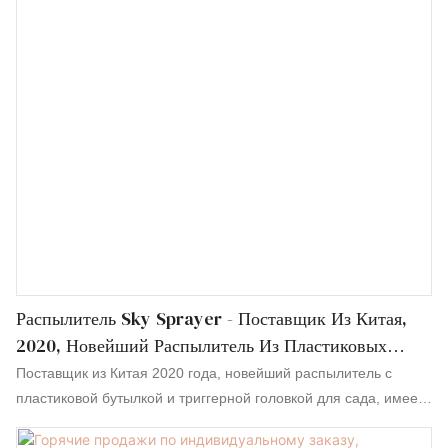
потребителю сдавать курок на переработку.
Распылитель Sky Sprayer - Поставщик Из Китая,
2020, Новейший Распылитель Из Пластиковых
Бутылок С Курковой Головкой И Обычным Садовым
Поставщик из Китая 2020 года, новейший распылитель с
Распылителем
пластиковой бутылкой и триггерной головкой для сада, имеет
важное значение для скачка вперед и придаёт новый импульс
развитию отрасли. Более того, он разработан в соответствии с