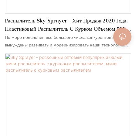
Распылитель Sky Sprayer - Хит Продаж 2020 Года,
Пластиковый Распылитель С Курком Объемом 500
Мл Для Сада, Полностью Пластиковый Распылитель
По мере появления все большего числа конкурентов мы
С Курком
вынуждены развивать и модернизировать наши технологии.
Доказано, что производственный процесс становится более
эффективным, и преимущества популярного в 2020 году
пластикового распылителя с курком объемом 500 мл для сада
полностью представлены. Наши специалисты по
исследованиям и разработкам расширили его для
использования в пластиковых бутылках.