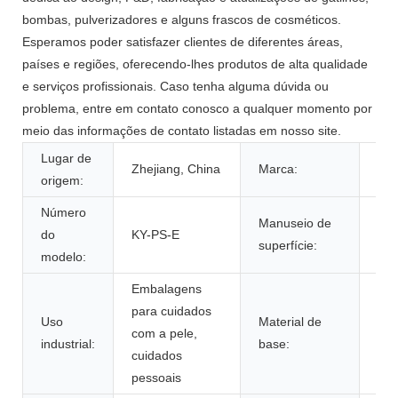
bombas, pulverizadores e alguns frascos de cosméticos.
Esperamos poder satisfazer clientes de diferentes áreas,
países e regiões, oferecendo-lhes produtos de alta qualidade
e serviços profissionais. Caso tenha alguma dúvida ou
problema, entre em contato conosco a qualquer momento por
meio das informações de contato listadas em nosso site.
Lugar de
SK
Zhejiang, China
Marca:
origem:
SP
Número
Manuseio de
do
KY-PS-E
Ser
superfície:
modelo:
Embalagens
para cuidados
Uso
Material de
com a pele,
Plá
industrial:
base:
cuidados
pessoais