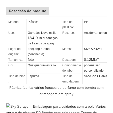
Descrição do produto
Material:
Plástico
Tipo de
PP
plástico:
Uso:
Garrafas, Novo estilo
Recurso:
Antiderramamento
13/410
mini cabeças
de frascos de spray
Lugar de
Zhejiang, China
Marca:
SKY SPRAYE
origem:
(continente)
foto
0.12ML/T
Tamanho::
Dosagem:
Cor:
Qualquer um está ok
Comprimento
poderia ser
do tubo:
personalizado
Tipo de bico
Espuma
Tipo de
Saco PP + Caixa
:
embalagem:
Fábrica fabrica vários frascos de perfume com bomba sem
crimpagem em spray