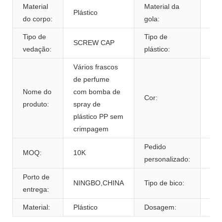
Material
Material da
Plástico
Plá
do corpo:
gola:
Tipo de
Tipo de
SCREW CAP
PP,
vedação:
plástico:
Vários frascos
de perfume
Qua
Nome do
com bomba de
Cor:
um 
produto:
spray de
ok
plástico PP sem
crimpagem
Pedido
MOQ:
10K
Ace
personalizado:
Porto de
NINGBO,CHINA
Tipo de bico:
Es
entrega:
Material:
Plástico
Dosagem:
0.1