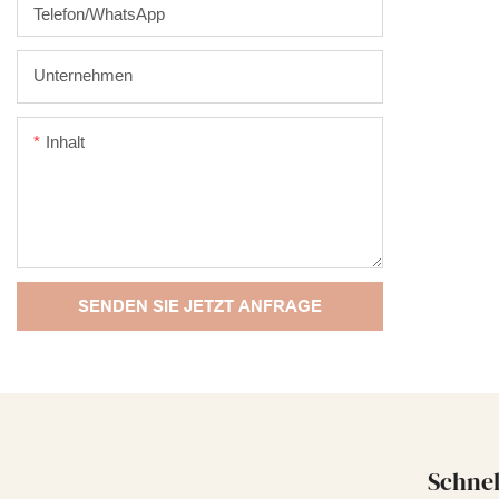
Im Vergleich
Telefon/WhatsApp
Markt hat si
Vorteile in B
Unternehmen
Aussehen usw
auf dem Mark
Inhalt
früherer Pr
sie kontinuie
20/30/50/60 m
Tropfflaschen
Verpackungen
SENDEN SIE JETZT ANFRAGE
können an I
Schnel