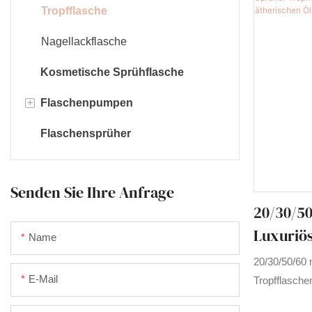
Tropfflasche
Nagellackflasche
Kosmetische Sprühflasche
+
Flaschenpumpen
Flaschensprüher
Schaumpumpe
Pumpe mit langer Düse
Senden Sie Ihre Anfrage
Lotionpumpe
20/30/50
Ketchuppumpe
Luxuriös
Name
Sprühöl-
Sahnepumpe
20/30/50/60 m
Verpacku
E-Mail
Tropfflaschen
Verpackung, 
Ätheris