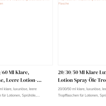
/60 Ml Klare,
20/30/50 Ml Klare Lu
e, Leere Lotion-
Lotion Spray Öle Tro
Tropfflaschen,
Verpackung Glas Äth
l klare, luxuriöse, leere
20/30/50 ml klare, luxuriöse, le
ng, Glasflasche Mit
Öl Flasche
 für Lotionen, Sprühöle,
Tropfflaschen für Lotionen, Spr
Glasflasche für ätherische Öle.
Verpackung, Glasflasche für ät
chen Ölen