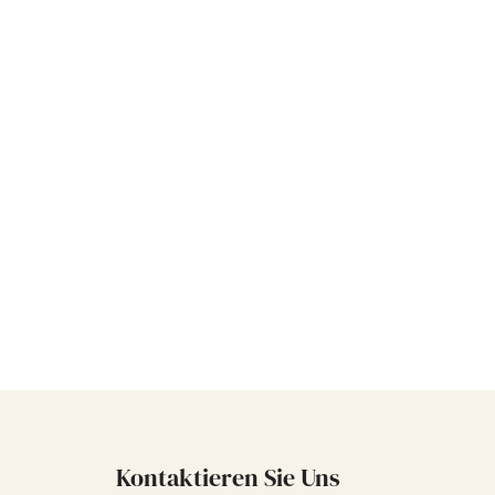
odukten auf dem
 herausragende
Qualität,
en guten Ruf
sst die Mängel
nd verbessert
ationen der
 leeren
ühöle und
erische Öle
ngepasst werden
Kontaktieren Sie Uns