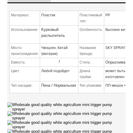
Материал:
Пластик
Пластиковый
PP
тип:
Курковый
Использование:
Особенность:
Высокое качест
распылитель
Место
Чжэцзян, Китай
Название
SKY SPRAYE
происхождения:
(материк)
бренда:
/
Опрыскивател
Емкость:
Стиль:
Цвет:
Любой подойдет
Длина
может быть
трубки:
изготовлен на з
Пена / Нормальная
Тип насадки
:
Тип упаковки:
ПП-мешок + кар