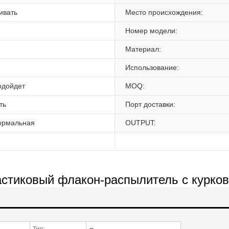
ивать
Место происхождения:
Номер модели:
Материал:
Использование:
одойдет
MOQ:
ть
Порт доставки:
ормальная
OUTPUT:
стиковый флакон-распылитель с курко
Тип: