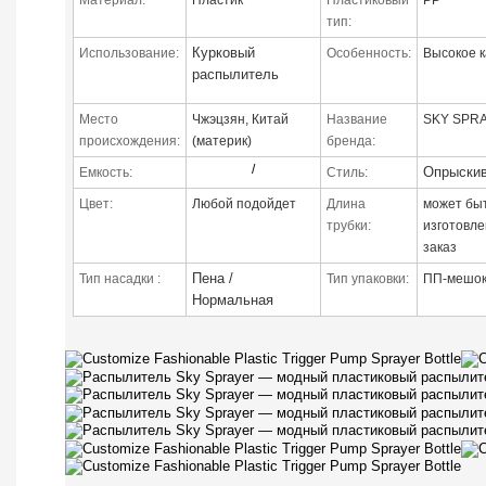
тип:
Курковый
Использование:
Особенность:
Высокое к
распылитель
Место
Чжэцзян, Китай
Название
SKY SPR
происхождения:
(материк)
бренда:
/
Опрыски
Емкость:
Стиль:
Цвет:
Любой подойдет
Длина
может бы
трубки:
изготовле
заказ
Пена /
Тип насадки
:
Тип упаковки:
ПП-мешок
Нормальная