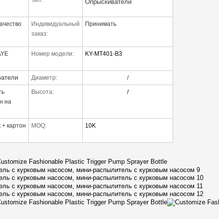
Опрыскиватели
ачество
Индивидуальный
Принимать
заказ:
AYE
Номер модели:
KY-MT401-B3
ватели
Диаметр:
/
ть
Высота:
/
н на
 + картон
MOQ:
10K