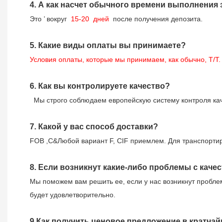
4.
А как насчет обычного времени выполнения 
Это
’
вокруг
15-20
дней
после получения депозита.
5.
Какие виды оплаты вы принимаете?
Условия оплаты, которые мы принимаем, как обычно, T/T
6.
Как вы контролируете качество?
Мы строго соблюдаем европейскую систему контроля качес
7.
Какой у вас способ доставки?
FOB ,C&Любой вариант F, CIF приемлем. Для транспортиро
8.
Если возникнут какие-либо проблемы с каче
Мы поможем вам решить ее, если у нас возникнут пробле
будет удовлетворительно.
9
Как получить ценовое предложение в кратча