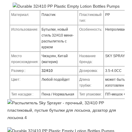
Материал:
Пластик
Пластиковый
PP
тип:
Использование:
Бутылки, новый
Особенность:
Непроливаемы
стиль 32/410 мини-
распылитель с
курком
Место
Чжэцзян, Китай
Название
SKY SPRAYE
происхождения:
(материк)
бренда:
Размер::
32/410
Дозировка:
3.5-4.0CC
Цвет:
Любой подойдет
Длина
может быть
трубки:
изготовлен на з
Тип насадки
:
Пена / Нормальная
Тип упаковки:
ПП-мешок + ка