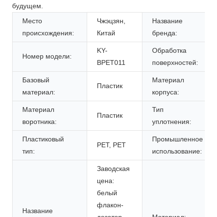
будущем.
Место
Чжэцзян,
Название
происхождения:
Китай
бренда:
KY-
Обработка
Номер модели:
BPET011
поверхностей:
Базовый
Материал
Пластик
материал:
корпуса:
Материал
Тип
Пластик
воротника:
уплотнения:
Пластиковый
Промышленное
PET, PET
тип:
использование:
Заводская
цена:
белый
флакон-
Название
дозатор
Материал: