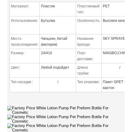
Материал:
Пластик
Пластиковый
PET
тип:
Использование:
Бутылка
Особенность:
Высокое качеств
Место
Чжэцзян, Китай
Название
SKY SPRAYE
происхождения:
(материк)
бренда:
Размер:
24/410
Порт
NINGBO,CHINA
доставки:
Цвет:
Любой подойдет
Длина
/
трубки:
Тип насадки
:
/
Тип упаковки:
Пакет GPET +
картон