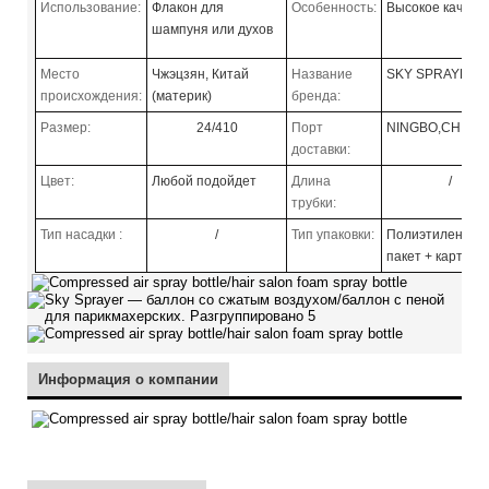
Использование:
Флакон для
Особенность:
Высокое качест
шампуня или духов
Место
Чжэцзян, Китай
Название
SKY SPRAYE
происхождения:
(материк)
бренда:
Размер:
24/410
Порт
NINGBO,CHINA
доставки:
Цвет:
Любой подойдет
Длина
/
трубки:
Тип насадки
:
/
Тип упаковки:
Полиэтиленовы
пакет + картон
Информация о компании