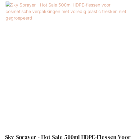
kwaliteitsmanagementsysteem hebben doorstaan. Bovendien
worden trekkers, pompen, verstuivers en sommige cosmetische
flessen getest door ons kwaliteitscontroleteam en kunnen ze pas
uit onze fabriek worden geleverd als wij de kwaliteit ervan hebben
bevestigd. De kwaliteit ervan kan 100% gegarandeerd worden
Sky Sprayer - Hot Sale 500ml HDPE-Flessen Voor