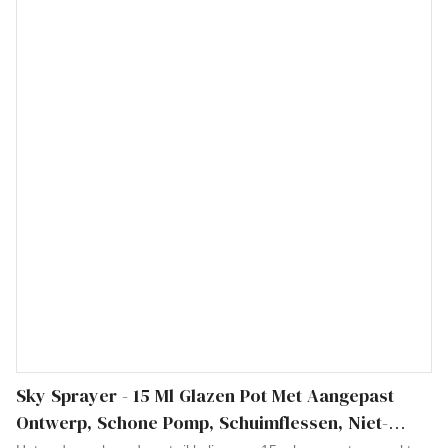
bestrijken het gebied (de gebieden) van andere verpakkingen &
Drukproducten
Sky Sprayer - 15 Ml Glazen Pot Met Aangepast
Ontwerp, Schone Pomp, Schuimflessen, Niet-