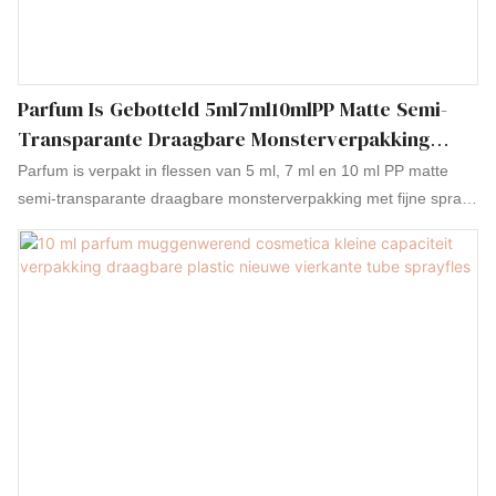
Parfum Is Gebotteld 5ml7ml10mlPP Matte Semi-
Transparante Draagbare Monsterverpakking
Artefact Fijne Spray
Parfum is verpakt in flessen van 5 ml, 7 ml en 10 ml PP matte
semi-transparante draagbare monsterverpakking met fijne spray.
Vergeleken met soortgelijke producten op de markt heeft het
onvergelijkbare voordelen op het gebied van prestaties, kwaliteit,
uiterlijk, enz. en geniet het een goede reputatie op de markt. Sky
Sprayer vat de gebreken van eerdere producten samen en
verbetert deze voortdurend. De specificaties van Parfum zijn
5ml7ml10mlPP matte semi-transparante draagbare
monsterverpakking artefact fijne spray. kan worden aangepast
aan uw behoeften