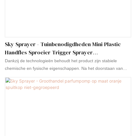
Sky Sprayer - Tuinbenodigdheden Mini Plastic
Handfles Sproeier Trigger Sprayer
Ongegroepeerd
Dankzij de technologieën behoudt het product zijn stabiele
chemische en fysische eigenschappen. Na het doorstaan van
relevante tests is bewezen dat de Gardening Supplies Mini Plastic
Hand Bottle Sprinkler Trigger Sprayer geschikt is voor het
vakgebied (of de vakgebieden) van sproeiers.