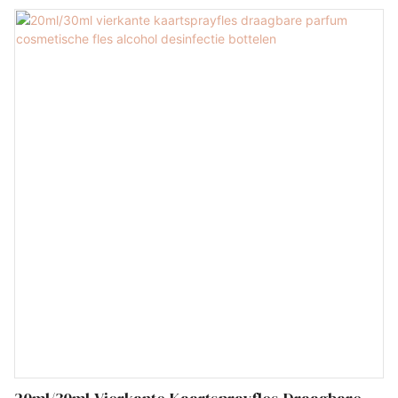
gebied van technologische innovatie. We passen de verbeterde
technologie hoofdzakelijk toe op het productieproces van de Top
Sale Guaranteed Quality Medical Vacuum Air Pump. Deze heeft
nu een breder toepassingsgebied en is voornamelijk te zien op
het gebied van triggers, pompen, verstuivers en sommige
cosmetische flessen.