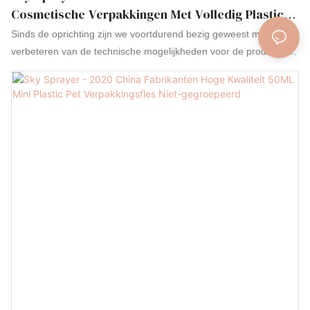
Cosmetische Verpakkingen Met Volledig Plastic
Trekker, Niet Gegroepeerd
Sinds de oprichting zijn we voortdurend bezig geweest met het
verbeteren van de technische mogelijkheden voor de productie
van de Hot Sale 500ml HDPE-flessen voor cosmetische
verpakkingen met een volledig plastic trekker. Het product is
geschikt voor verschillende toepassingen in plastic flessen