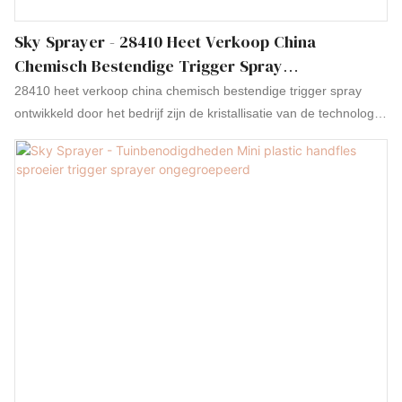
Sky Sprayer - 28410 Heet Verkoop China
Chemisch Bestendige Trigger Spray
Ongegroepeerd
28410 heet verkoop china chemisch bestendige trigger spray
ontwikkeld door het bedrijf zijn de kristallisatie van de technologie
van het bedrijf door de jaren heen, volledig voldoen aan de vraag
van de markt, en perfect oplossen van de pijnpunten van de
industrie. Bovendien is het ontworpen op basis van de vereisten
van de klant