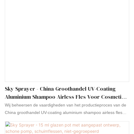
plastic nieuwe vierkante tube sprayfles. kan worden aangepast
aan uw behoeften
Sky Sprayer - China Groothandel UV-Coating
Aluminium Shampoo Airless Fles Voor Cosmetica
Niet Gegroepeerd
Wij beheersen de vaardigheden van het productieproces van de
China groothandel UV-coating aluminium shampoo airless fles
voor cosmetica. Dankzij de geavanceerde technologieën is ons
product multifunctioneel gemaakt. De toepassingen ervan