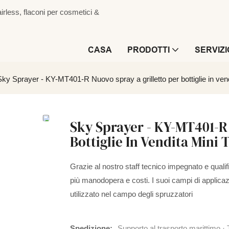
irless, flaconi per cosmetici &
CASA
PRODOTTI
SERVIZI
Sky Sprayer - KY-MT401-R Nuovo spray a grilletto per bottiglie in ven
Sky Sprayer - KY-MT401-R 
Bottiglie In Vendita Mini 
Grazie al nostro staff tecnico impegnato e qualif
più manodopera e costi. I suoi campi di applica
utilizzato nel campo degli spruzzatori
Spedizione:
Supporto al trasporto marittimo · 