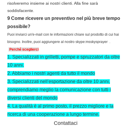
risolveremo insieme ai nostri clienti. Alla fine sarà
soddisfacente.
9
Come ricevere un preventivo nel più breve tempo
possibile?
Puoi inviarci un'e-mail con le informazioni chiare sul prodotto di cui hai
bisogno. Inoltre, puoi aggiungere al nostro skype:msskysprayer .
Perché sceglierci
1.
Specializzati in grilletti, pompe e spruzzatori da oltre
10 anni.
2.
Abbiamo i nostri agenti da tutto il mondo
3.
Specializzati nell'esportazione da oltre 10 anni,
comprendiamo meglio la comunicazione con tutti i
diversi clienti del mondo
4.
La qualità è al primo posto, il prezzo migliore e la
ricerca di una cooperazione a lungo termine.
Contattaci