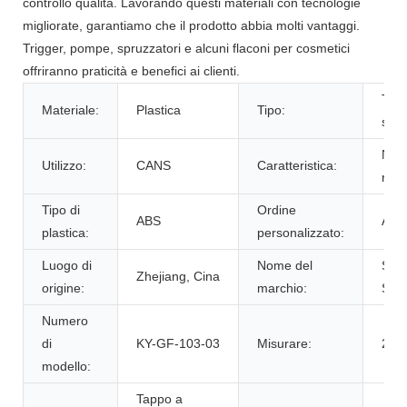
controllo qualità. Lavorando questi materiali con tecnologie
migliorate, garantiamo che il prodotto abbia molti vantaggi.
Trigger, pompe, spruzzatori e alcuni flaconi per cosmetici
offriranno praticità e benefici ai clienti.
Tap
Materiale:
Plastica
Tipo:
scat
Non
Utilizzo:
CANS
Caratteristica:
rove
Tipo di
Ordine
ABS
Acce
plastica:
personalizzato:
Luogo di
Nome del
SKY
Zhejiang, Cina
origine:
marchio:
SPR
Numero
di
KY-GF-103-03
Misurare:
22
modello:
Tappo a