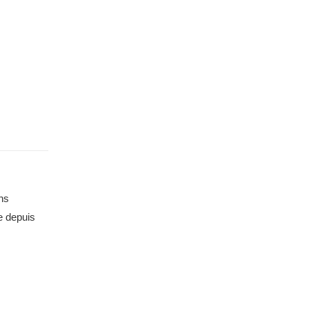
ns
e depuis