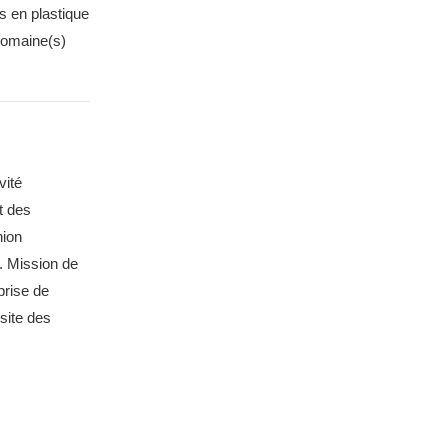
s en plastique
 domaine(s)
vité
t des
nion
c. Mission de
prise de
site des
e mondiale.