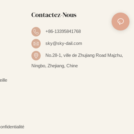
Contactez-Nous
+86-13395841768
sky@sky-dail.com
No.28-1, ville de Zhujiang Road Majzhu,
Ningbo, Zhejiang, Chine
ille
onfidentialité