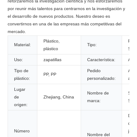
reforzaremos la investigación científica y nos esforzaremos
por reunir más talentos para centrarnos en la investigación y
el desarrollo de nuevos productos. Nuestro deseo es
convertirnos en una de las empresas más competitivas del
mercado.
Plástico,
PU
Material:
Tipo:
plástico
SPR
Uso:
zapatillas
Característica:
Anti
Tipo de
Pedido
Acep
PP, PP
plástico:
personalizado:
acep
Lugar
Nombre de
SKY
de
Zhejiang, China
marca:
SPR
origen:
Dis
de l
Número
jabó
Nombre del