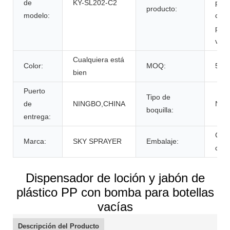
de
KY-SL202-C2
plás
producto:
modelo:
con
para
vací
Cualquiera está
Color:
MOQ:
5K
bien
Puerto
Tipo de
de
NINGBO,CHINA
Nor
boquilla:
entrega:
Caja
Marca:
SKY SPRAYER
Embalaje:
cart
Dispensador de loción y jabón de
plástico PP con bomba para botellas
vacías
Descripción del Producto