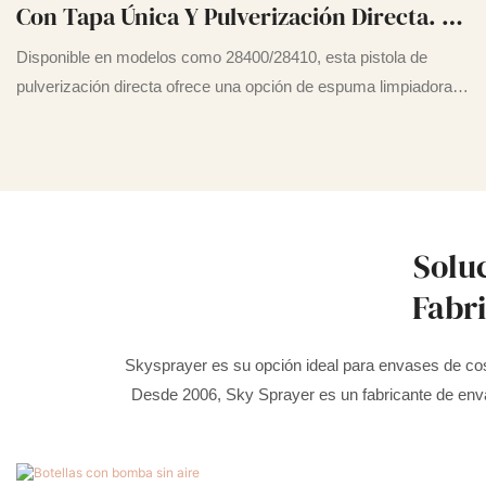
Con Tapa Única Y Pulverización Directa. Es
Una Pistola Cuadrada Para Espuma De
Disponible en modelos como 28400/28410, esta pistola de
Limpieza Con Tapa Reemplazable Y Admite
pulverización directa ofrece una opción de espuma limpiadora
reemplazable. Fabricada con plástico de alta calidad, es estable,
Personalización.
personalizable y de entrega inmediata, ideal para diversas
necesidades de limpieza y atomización.
Solu
Fabr
Skysprayer es su opción ideal para envases de cos
Desde 2006, Sky Sprayer es un fabricante de enva