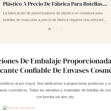
Plástico A Precio De Fábrica Para Botellas
PET. Rociador De Gatillo De Plástico.
La fabricación de pulverizadores de plástico en miniatura para
botellas de mascotas a precio de fábrica requiere una artesanía
flexible y tecnologías de alta gama. El producto es adecuado
para una amplia gama de industrias, como la de pulverizadores.
ciones De Embalaje Proporcionada
icante Confiable De Envases Cosmé
méticos al por mayor. Nos dedicamos a proporcionar productos y servi
ses cosméticos. Todos los tamaños y materiales de botellas de cosm
con bomba sin aire, etc.