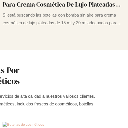
Para Crema Cosmética De Lujo Plateadas
De 15 Ml Y 30 Ml, Sin Agrupar
Si está buscando las botellas con bomba sin aire para crema
cosmética de lujo plateadas de 15 ml y 30 ml adecuadas para
diversos requisitos. Nuestros productos tienen una calidad y un
servicio exquisitos. Seguramente estás en el lugar correcto.
Experimente el producto de primera calidad de fabricantes
auténticos solo en Yuyao Sky commodity Co., Ltd. Ofrecemos
una amplia gama de botellas de plástico para su uso diario.
s Por
ticos
cios de alta calidad a nuestros valiosos clientes.
éticos, incluidos frascos de cosméticos, botellas