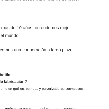
te más de 10 años, entendemos mejor
 del mundo
uscamos una cooperación a largo plazo.
e fabricación?
ente en gatillos, bombas y pulverizadores cosméticos.
vío exprés corre por cuenta del comprador.’cuenta s.