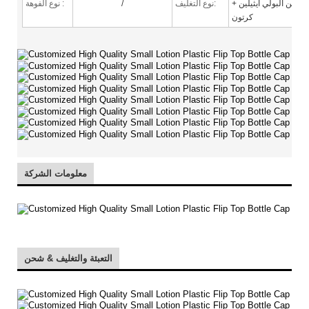
س من البولي ايثيلين +
نوع التغليف:
/
:
نوع الفوهة
كرتون
معلومات الشركة
التعبئة والتغليف & شحن