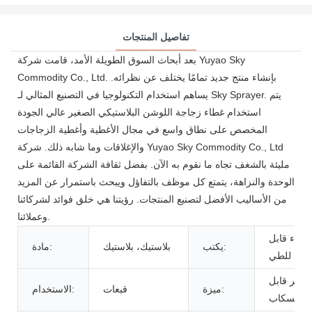
تفاصيل المنتجات
بعد أبحاث السوق الطويلة الأمد، قامت شركة Yuyao Sky
Commodity Co., Ltd. بإنشاء منتج جديد تمامًا يختلف عن نظرائه.
يساهم استخدام التكنولوجيا في التصنيع المثالي لـ Sky Sprayer. يتم
استخدام غطاء زجاجة اللوشن البلاستيكي الصغير عالي الجودة
المخصص على نطاق واسع في مجال الأغطية وأغطية الزجاجات
والإغلاقات وما شابه ذلك. شركة Yuyao Sky Commodity Co., Ltd
مليئة بالشغف تجاه ما نقوم به الآن. بفضل ثقافة الشركة القائمة على
الوحدة والنزاهة، يتمتع كل موظف بالتفاؤل ويبحث باستمرار عن المزيد
من الأساليب الأفضل لتصنيع المنتجات. رؤيتنا هي خلق فوائد لشركائنا
وعملائنا.
غطاء قابل
يكتب:
بلاستيك، بلاستيك
مادة:
للطي
غير قابل
ميزة:
قبعات
الاستخدام:
للانسكاب