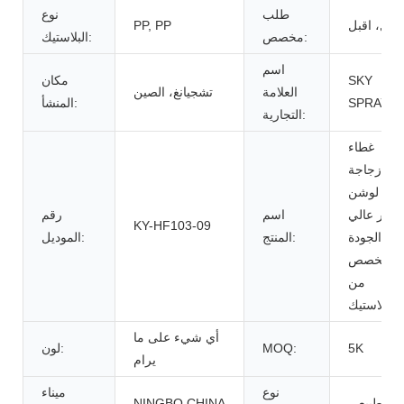
طلب
نوع
اقبل، اقبل
PP, PP
مخصص:
البلاستيك:
اسم
SKY
مكان
العلامة
تشجيانغ، الصين
SPRAYE
المنشأ:
التجارية:
غطاء
زجاجة
لوشن
غير عالي
اسم
رقم
KY-HF103-09
الجودة
المنتج:
الموديل:
مخصص
من
البلاستيك
أي شيء على ما
5K
MOQ:
لون:
يرام
نوع
ميناء
طبيعي
NINGBO,CHINA