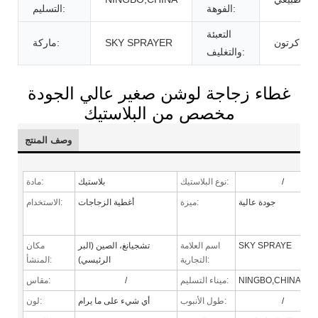
الفوهة:
التسليم:
التعبئة
كرتون
SKY SPRAYER
ماركة:
والتغليف:
غطاء زجاجة لوشن صغير عالي الجودة
مخصص من البلاستيك
وصف المنتج
/
نوع البلاستيك:
بلاستيك
مادة:
جودة عالية
ميزة:
أغطية الزجاجات
الاستخدام:
SKY SPRAYE
اسم العلامة
تشجيانغ، الصين (البر
مكان
التجارية:
الرئيسي)
المنشأ:
NINGBO,CHINA
ميناء التسليم:
/
مقاس:
/
طول الأنبوب:
أي شيء على ما يرام
لون: