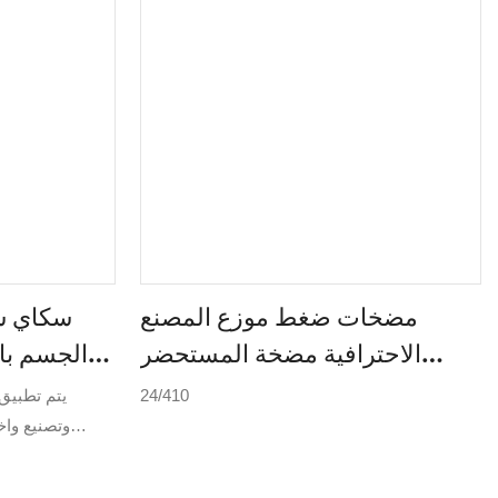
مضخات ضغط موزع المصنع
سكاي س
الاحترافية مضخة المستحضر
الجسم بال
28/410 PP مصنعي رأس مضخة
24/410
يتم تطبيق
موزع المستحضر البلاستيكي
وتصنيع وا
الجسم بالج
متعددة الوظا