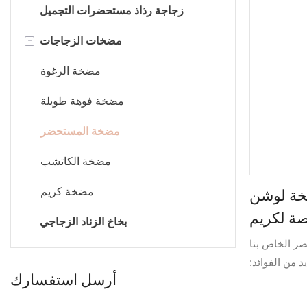
زجاجة قطارة
زجاجة رذاذ مستحضرات التجميل
-
زجاجة طلاء الأظافر
مضخات الزجاجات
مضخة الرغوة
مضخة فوهة طويلة
مضخة المستحضر
مضخة الكاتشب
ة لوشن
مضخة كريم
بخاخ الزناد الزجاجي
ر الخاص بنا
د من الفوائد:
أرسل استفسارك
الة الموزع √
لمحرك √ قادر