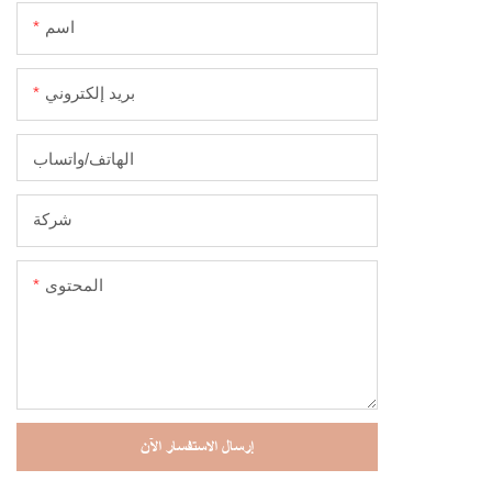
على توزيع درجات لزوجة مختلفة √ خرج 3.5 سم
اسم
 لكل تشغيل
بريد إلكتروني
الهاتف/واتساب
شركة
المحتوى
إرسال الاستفسار الآن