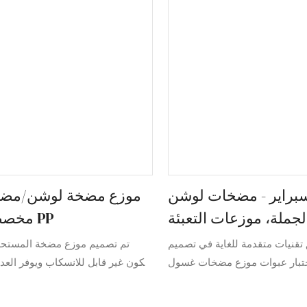
براير - مضخات لوشن
موزع مضخة لوشن/مضخ
جملة، موزعات التعبئة
مخصصة لكريم PP
والتغليف
 تقنيات متقدمة للغاية في تصميم
تم تصميم موزع مضخة المستحض
ختبار عبوات موزع مضخات غسول
ليكون غير قابل للانسكاب ويوفر العدي
ملة. مع الجودة المثبتة والميزات
√ جوانب مضلعة لسهولة تطبيق وإز
ئف، يمكن العثور عليها في مجال
يتميز بتقنية القفل السفلي لرأس ا