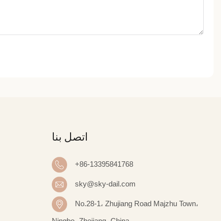
اتصل بنا
+86-13395841768
sky@sky-dail.com
No.28-1، Zhujiang Road Majzhu Town،
Ningbo، Zhejiang، China