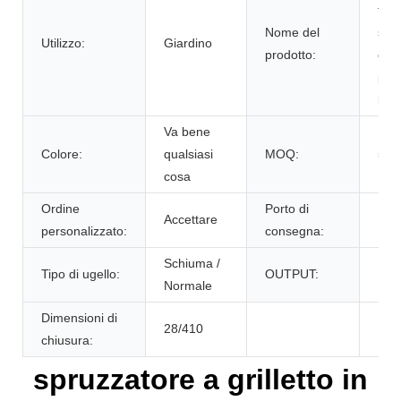
fabb
Nome del
spr
Utilizzo:
Giardino
prodotto:
grill
plas
bott
Va bene
Colore:
qualsiasi
MOQ:
5K
cosa
Ordine
Porto di
Accettare
NIN
personalizzato:
consegna:
Schiuma /
Tipo di ugello:
OUTPUT:
1,2
Normale
Dimensioni di
28/410
chiusura:
spruzzatore a grilletto in