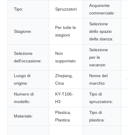
Acquirente
Gra
Tipo:
Spruzzatori
commerciale:
mag
Selezione
Per tutte le
Stagione:
dello spazio
Non
stagioni
della stanza:
Selezione
Selezione
Non
per le
Non
dell'occasione:
supportato
vacanze:
Luogo di
Zhejiang,
Nome del
OE
origine:
Cina
marchio:
Numero di
KY-T106-
Tipo di
Gril
modello:
H3
spruzzatore:
Plastica,
Tipo di
Materiale:
PP,
Plastica
plastica:
prez