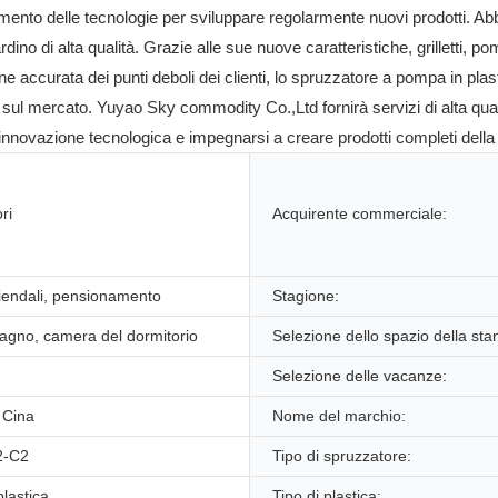
ento delle tecnologie per sviluppare regolarmente nuovi prodotti. Ab
dino di alta qualità. Grazie alle sue nuove caratteristiche, grilletti, p
 accurata dei punti deboli dei clienti, lo spruzzatore a pompa in plasti
 sul mercato. Yuyao Sky commodity Co.,Ltd fornirà servizi di alta quali
l'innovazione tecnologica e impegnarsi a creare prodotti completi dell
ri
Acquirente commerciale:
iendali, pensionamento
Stagione:
agno, camera del dormitorio
Selezione dello spazio della sta
Selezione delle vacanze:
 Cina
Nome del marchio:
2-C2
Tipo di spruzzatore:
plastica
Tipo di plastica: