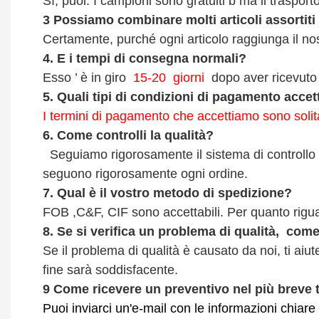
Sì, puoi.
I campioni sono gratuiti b
ma il trasport
3
Possiamo combinare molti articoli assortiti
Certamente, purché ogni articolo raggiunga il n
4.
E i tempi di consegna normali?
Esso
’
è in giro
15-20
giorni
dopo aver ricevuto 
5.
Quali tipi di condizioni di pagamento accet
I termini di pagamento che accettiamo sono soli
6.
Come controlli la qualità?
Seguiamo rigorosamente il sistema di controllo qua
seguono rigorosamente ogni ordine.
7.
Qual è il vostro metodo di spedizione?
FOB ,C&F, CIF sono accettabili. Per quanto rigua
8.
Se si verifica un problema di qualità,
come 
Se il problema di qualità è causato da noi, ti aiu
fine sarà soddisfacente.
9
Come ricevere un preventivo nel più breve
Puoi inviarci un'e-mail con le informazioni chiare