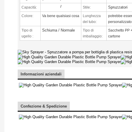
/
Spruzzatori
Capacità:
Stile:
Colore:
Va bene qualsiasi cosa
Lunghezza
potrebbe esse
del tubo:
personalizzato
Schiuma / Normale
Tipo di
Tipo di
Sacchetto PP 
ugello
:
imballaggio:
cartone
Informazioni aziendali
Confezione & Spedizione