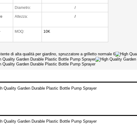
Diametro:
/
re
Altezza:
/
+
MOQ:
10K