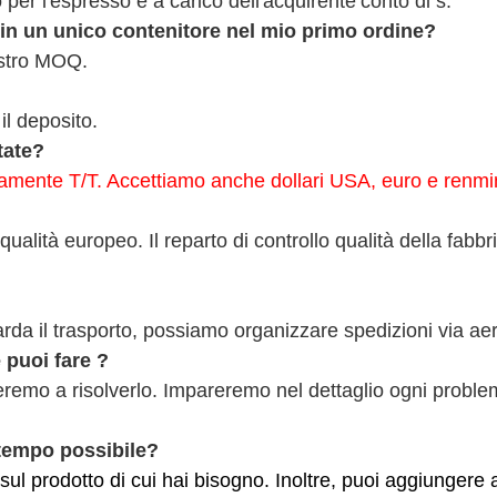
o per l'espresso è a carico dell'acquirente’conto di s.
 in un unico contenitore nel mio primo ordine?
ostro MOQ.
il deposito.
tate?
tamente T/T. Accettiamo anche dollari USA, euro e renmi
lità europeo. Il reparto di controllo qualità della fabbric
rda il trasporto, possiamo organizzare spedizioni via aer
puoi fare
?
teremo a risolverlo. Impareremo nel dettaglio ogni problema
 tempo possibile?
 sul prodotto di cui hai bisogno. Inoltre, puoi aggiungere