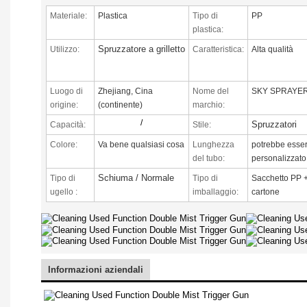
Materiale:
Plastica
Tipo di
PP
plastica:
Spruzzatore a grilletto
Utilizzo:
Caratteristica:
Alta qualità
Luogo di
Zhejiang, Cina
Nome del
SKY SPRAYE
origine:
(continente)
marchio:
/
Spruzzatori
Capacità:
Stile:
Colore:
Va bene qualsiasi cosa
Lunghezza
potrebbe esse
del tubo:
personalizzato
Schiuma / Normale
Tipo di
Tipo di
Sacchetto PP 
ugello
:
imballaggio:
cartone
Informazioni aziendali