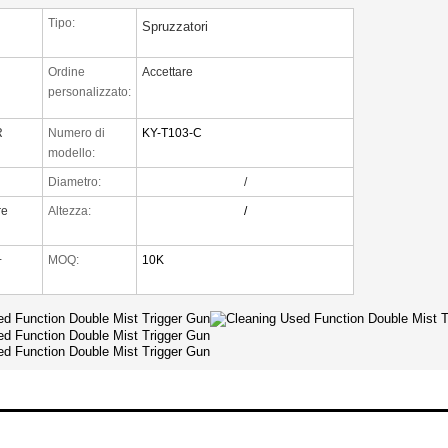
Tipo:
Spruzzatori
Ordine
Accettare
personalizzato:
R
Numero di
KY-T103-C
modello:
Diametro:
/
re
Altezza:
/
+
MOQ:
10K