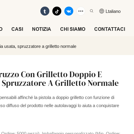
Ltaliano
O
CASI
NOTIZIA
CHI SIAMO
CONTATTACI
ia usata, spruzzatore a grilletto normale
pruzzo Con Grilletto Doppio E
, Spruzzatore A Grilletto Normale
pensabili affinché la pistola a doppio grilletto con funzione di
so diffuso del prodotto nelle autolavaggi lo aiuta a conquistare
 Ordine: 5000 pezzi), Imballaggio personalizzato (Min. Ordine: