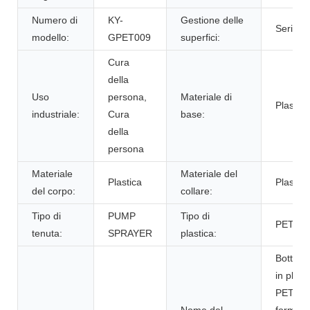
Numero di
KY-
Gestione delle
Serigraf
modello:
GPET009
superfici:
Cura
della
Uso
persona,
Materiale di
Plastica
industriale:
Cura
base:
della
persona
Materiale
Materiale del
Plastica
Plastica
del corpo:
collare:
Tipo di
PUMP
Tipo di
PET, P
tenuta:
SPRAYER
plastica:
Bottiglia
in plast
PET a
Nome del
forma d