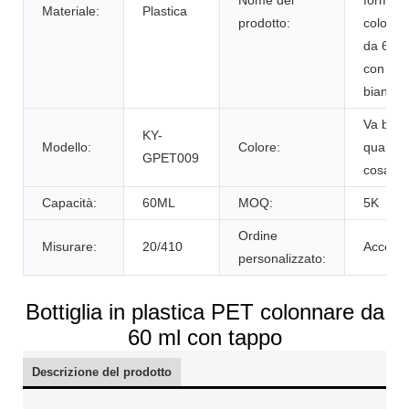
Materiale:
Plastica
prodotto:
colonna
da 60 m
con tap
bianco
Va ben
KY-
Modello:
Colore:
qualsias
GPET009
cosa
Capacità:
60ML
MOQ:
5K
Ordine
Misurare:
20/410
Accetta
personalizzato:
Bottiglia in plastica PET colonnare da
60 ml con tappo
Descrizione del prodotto