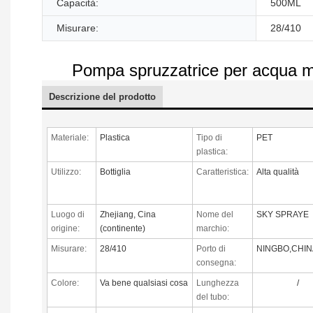
Capacità:
500ML
Misurare:
28/410
Pompa spruzzatrice per acqua man
Descrizione del prodotto
Materiale:
Plastica
Tipo di
PET
plastica:
Utilizzo:
Bottiglia
Caratteristica:
Alta qualità
Luogo di
Zhejiang, Cina
Nome del
SKY SPRAYE
origine:
(continente)
marchio:
Misurare:
28/410
Porto di
NINGBO,CHIN
consegna:
Colore:
Va bene qualsiasi cosa
Lunghezza
/
del tubo: