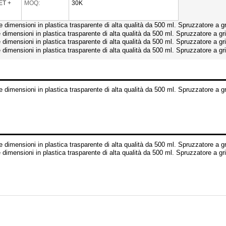
ET +
MOQ:
30K