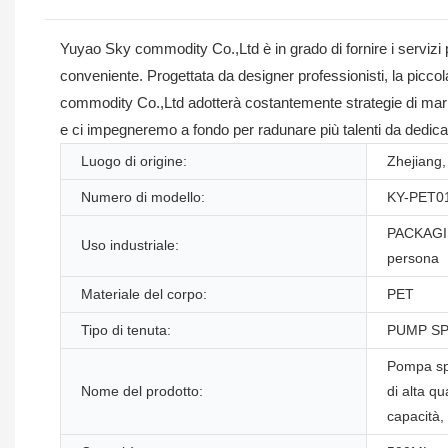
Yuyao Sky commodity Co.,Ltd è in grado di fornire i servizi p
conveniente. Progettata da designer professionisti, la picc
commodity Co.,Ltd adotterà costantemente strategie di market
e ci impegneremo a fondo per radunare più talenti da dedicare 
Luogo di origine:
Zhejiang,
Numero di modello:
KY-PET0
PACKAGIN
Uso industriale:
persona
Materiale del corpo:
PET
Tipo di tenuta:
PUMP S
Pompa sp
Nome del prodotto:
di alta qu
capacità,