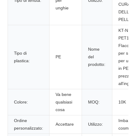
Tipo di tenuta:
per
Utilizzo:
CURA
unghie
DELLA
PELLE
KT-NP-
PET100
Flacone
Nome
Tipo di
per smal
PE
del
plastica:
per ungh
prodotto:
in PET c
prezzo
all'ingro
Va bene
Colore:
qualsiasi
MOQ:
10K
cosa
Ordine
Imballag
Accettare
Utilizzo:
personalizzato:
cosmetic