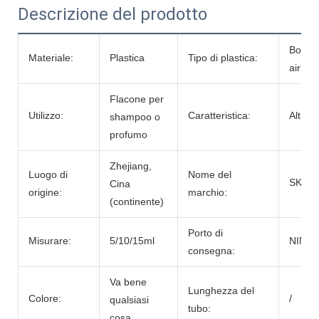
Descrizione del prodotto
Bottigl
Materiale:
Plastica
Tipo di plastica:
airless
Flacone per
Utilizzo:
Caratteristica:
Alta qu
shampoo o
profumo
Zhejiang,
Luogo di
Nome del
SKY 
Cina
origine:
marchio:
(continente)
Porto di
Misurare:
5/10/15ml
NING
consegna:
Va bene
Lunghezza del
Colore:
/
qualsiasi
tubo:
cosa