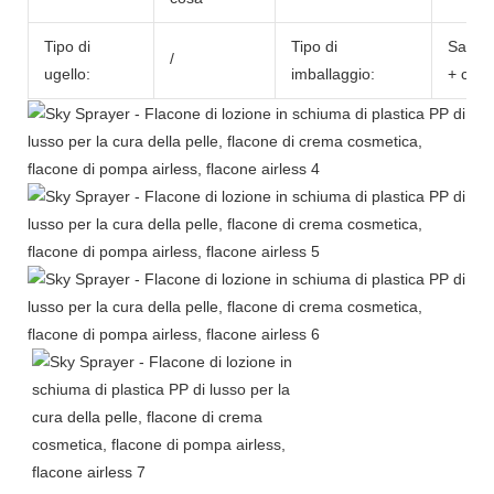
Tipo di
Tipo di
Sacch
/
ugello:
imballaggio:
+ cart