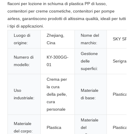
flaconi per lozione in schiuma di plastica PP di lusso,
contenitori per creme cosmetiche, contenitori per pompe
airless, garantiscono prodotti di altissima qualità, ideali per tutti
i tipi di applicazioni.
Luogo di
Zhejiang,
Nome del
SKY SPRA
origine:
Cina
marchio:
Gestione
Numero di
KY-300GG-
delle
Serigrafia
modello:
01
superfici:
Crema per
la cura
Uso
Materiale
della pelle,
Plastica
industriale:
di base:
cura
personale
Materiale
Materiale
Plastica
del
Plastica
del corpo: