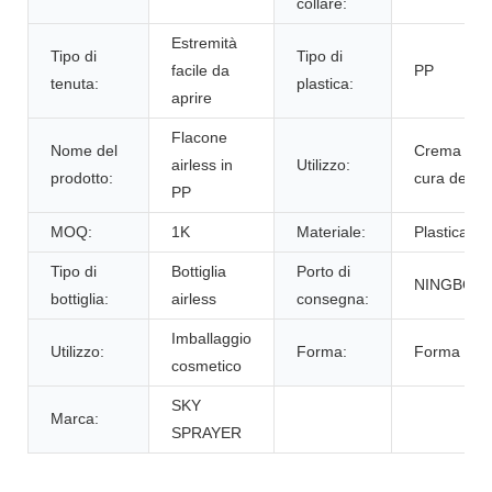
collare:
Estremità
Tipo di
Tipo di
facile da
PP
tenuta:
plastica:
aprire
Flacone
Nome del
Crema per 
airless in
Utilizzo:
prodotto:
cura della 
PP
MOQ:
1K
Materiale:
Plastica
Tipo di
Bottiglia
Porto di
NINGBO,C
bottiglia:
airless
consegna:
Imballaggio
Utilizzo:
Forma:
Forma rot
cosmetico
SKY
Marca:
SPRAYER