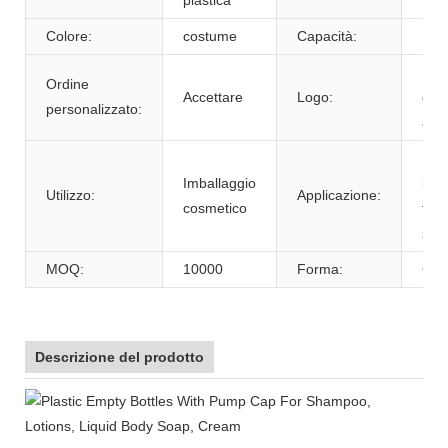
Colore:
costume
Capacità:
120
Log
Ordine
Accettare
Logo:
clie
personalizzato:
acce
Sha
Imballaggio
bag
Utilizzo:
Applicazione:
cosmetico
flac
sapo
MOQ:
10000
Forma:
Gir
Descrizione del prodotto