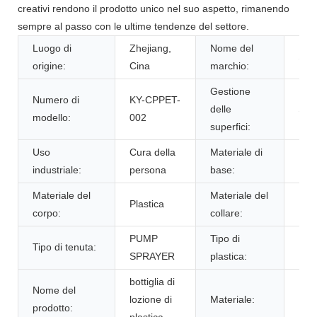
creativi rendono il prodotto unico nel suo aspetto, rimanendo
sempre al passo con le ultime tendenze del settore.
Luogo di
Zhejiang,
Nome del
SKY
origine:
Cina
marchio:
Gestione
Numero di
KY-CPPET-
delle
Seri
modello:
002
superfici:
Uso
Cura della
Materiale di
Plas
industriale:
persona
base:
Materiale del
Materiale del
Plastica
Plas
corpo:
collare:
PUMP
Tipo di
Tipo di tenuta:
PE
SPRAYER
plastica:
bottiglia di
Nome del
lozione di
Materiale:
PE
prodotto:
plastica