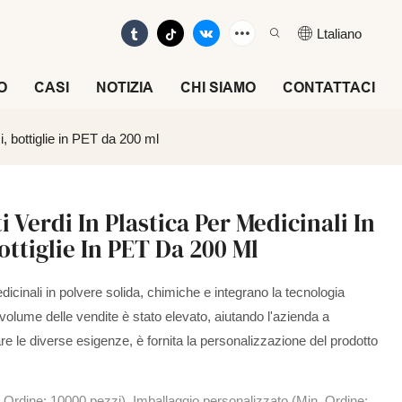
Ltaliano
O
CASI
NOTIZIA
CHI SIAMO
CONTATTACI
i, bottiglie in PET da 200 ml
i Verdi In Plastica Per Medicinali In
ottiglie In PET Da 200 Ml
dicinali in polvere solida, chimiche e integrano la tecnologia
l volume delle vendite è stato elevato, aiutando l'azienda a
are le diverse esigenze, è fornita la personalizzazione del prodotto
 Ordine: 10000 pezzi), Imballaggio personalizzato (Min. Ordine: