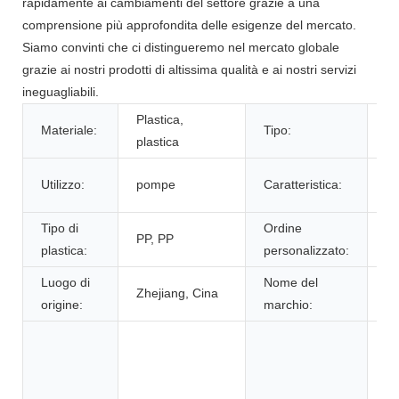
rapidamente ai cambiamenti del settore grazie a una
comprensione più approfondita delle esigenze del mercato.
Siamo convinti che ci distingueremo nel mercato globale
grazie ai nostri prodotti di altissima qualità e ai nostri servizi
ineguagliabili.
Plastica,
P
Materiale:
Tipo:
plastica
S
N
Utilizzo:
pompe
Caratteristica:
ro
Tipo di
Ordine
Ac
PP, PP
plastica:
personalizzato:
ac
Luogo di
Nome del
S
Zhejiang, Cina
origine:
marchio:
S
N
de
bo