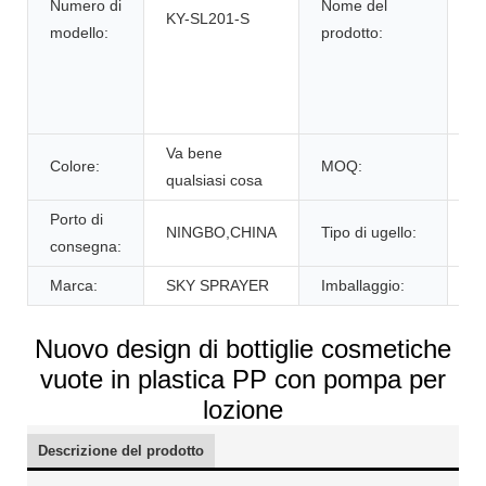
Numero di
Nome del
co
KY-SL201-S
modello:
prodotto:
vu
pl
c
pe
Va bene
Colore:
MOQ:
5
qualsiasi cosa
Porto di
NINGBO,CHINA
Tipo di ugello:
N
consegna:
Marca:
SKY SPRAYER
Imballaggio:
Ca
Nuovo design di bottiglie cosmetiche
vuote in plastica PP con pompa per
lozione
Descrizione del prodotto