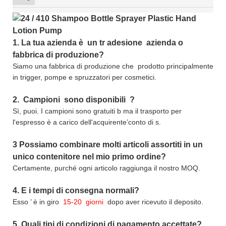
1.
La tua azienda è
un tr
adesione
azienda o
fabbrica di produzione?
Siamo una fabbrica di produzione che
prodotto principalmente
in trigger, pompe e spruzzatori per cosmetici.
2.
Campioni
sono disponibili
?
Sì, puoi.
I campioni sono gratuiti b
ma il trasporto per
l'espresso è a carico dell'acquirente’conto di s.
3
Possiamo combinare molti articoli assortiti in un
unico contenitore nel mio primo ordine?
Certamente, purché ogni articolo raggiunga il nostro MOQ.
4.
E i tempi di consegna normali?
Esso
’
è in giro
15-20
giorni
dopo aver ricevuto il deposito.
5.
Quali tipi di condizioni di pagamento accettate?