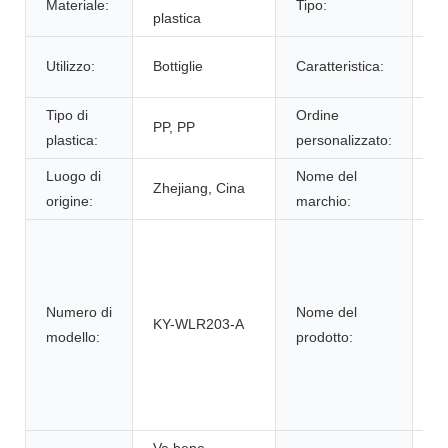
Materiale:
Tipo:
plastica
S
N
Utilizzo:
Bottiglie
Caratteristica:
ro
Tipo di
Ordine
Ac
PP, PP
plastica:
personalizzato:
ac
Luogo di
Nome del
S
Zhejiang, Cina
origine:
marchio:
S
24
P
lo
Numero di
Nome del
le
KY-WLR203-A
modello:
prodotto:
pl
sp
pe
di
Va bene