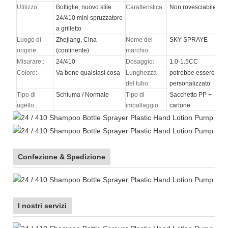
Utilizzo:
Bottiglie, nuovo stile
Caratteristica:
Non rovesciabile
24/410 mini spruzzatore
a grilletto
Luogo di
Zhejiang, Cina
Nome del
SKY SPRAYE
origine:
(continente)
marchio:
Misurare::
24/410
Dosaggio:
1.0-1.5CC
Colore:
Va bene qualsiasi cosa
Lunghezza
potrebbe essere
del tubo:
personalizzato
Tipo di
Schiuma / Normale
Tipo di
Sacchetto PP +
ugello
:
imballaggio:
cartone
Confezione & Spedizione
I nostri servizi