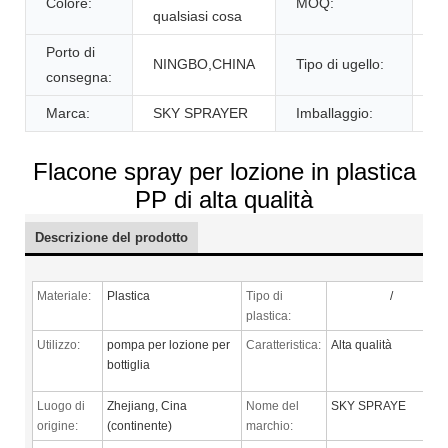
Colore:
MOQ:
5
qualsiasi cosa
Porto di
NINGBO,CHINA
Tipo di ugello:
N
consegna:
Marca:
SKY SPRAYER
Imballaggio:
Ca
Flacone spray per lozione in plastica
PP di alta qualità
Descrizione del prodotto
Materiale:
Plastica
Tipo di
/
plastica:
Utilizzo:
pompa per lozione per
Caratteristica:
Alta qualità
bottiglia
Luogo di
Zhejiang, Cina
Nome del
SKY SPRAYE
origine:
(continente)
marchio: