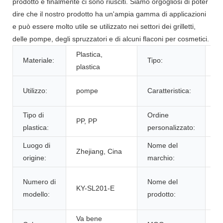
prodotto e finalmente ci sono riusciti. Siamo orgogliosi di poter
dire che il nostro prodotto ha un'ampia gamma di applicazioni
e può essere molto utile se utilizzato nei settori dei grilletti,
delle pompe, degli spruzzatori e di alcuni flaconi per cosmetici.
Plastica,
P
Materiale:
Tipo:
plastica
S
N
Utilizzo:
pompe
Caratteristica:
ro
Tipo di
Ordine
Ac
PP, PP
plastica:
personalizzato:
ac
Luogo di
Nome del
S
Zhejiang, Cina
origine:
marchio:
S
fl
Numero di
Nome del
KY-SL201-E
p
modello:
prodotto:
lo
Va bene