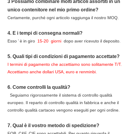
3
Possiamo combinare molti articoli assortiti in un
unico contenitore nel mio primo ordine?
Certamente, purché ogni articolo raggiunga il nostro MOQ.
4.
E i tempi di consegna normali?
Esso
’
è in giro
15-20
giorni
dopo aver ricevuto il deposito.
5.
Quali tipi di condizioni di pagamento accettate?
I termini di pagamento che accettiamo sono solitamente T/T.
Accettiamo anche dollari USA, euro e renminbi.
6.
Come controlli la qualità?
Seguiamo rigorosamente il sistema di controllo qualità
europeo. Il reparto di controllo qualità in fabbrica e anche il
controllo qualità cartaceo vengono eseguiti per ogni ordine.
7.
Qual è il vostro metodo di spedizione?
FOB ,C&F, CIF sono accettabili. Per quanto riguarda il