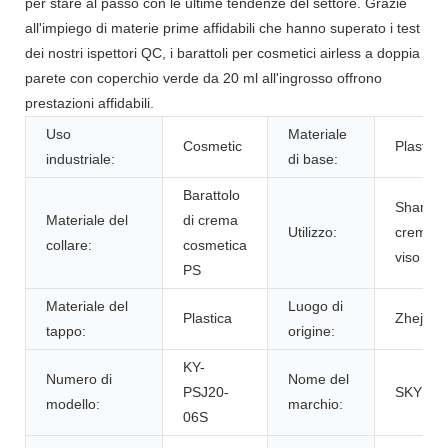
per stare al passo con le ultime tendenze del settore. Grazie
all'impiego di materie prime affidabili che hanno superato i test
dei nostri ispettori QC, i barattoli per cosmetici airless a doppia
parete con coperchio verde da 20 ml all'ingrosso offrono
prestazioni affidabili.
Uso
Materiale
Cosmetic
Plastica
industriale:
di base:
Barattolo
Shampo
Materiale del
di crema
Utilizzo:
crema pe
collare:
cosmetica
viso
PS
Materiale del
Luogo di
Plastica
Zhejiang
tappo:
origine:
KY-
Numero di
Nome del
PSJ20-
SKY SP
modello:
marchio:
06S