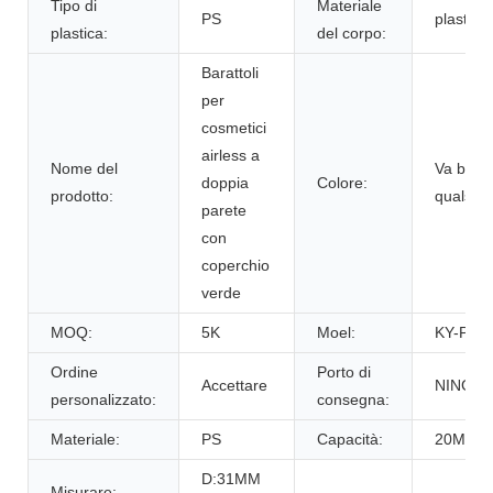
Tipo di
Materiale
PS
plastica
plastica:
del corpo:
Barattoli
per
cosmetici
airless a
Nome del
Va bene
doppia
Colore:
prodotto:
qualsias
parete
con
coperchio
verde
MOQ:
5K
Moel:
KY-PSJ
Ordine
Porto di
Accettare
NINGBO
personalizzato:
consegna:
Materiale:
PS
Capacità:
20ML
D:31MM
Misurare: