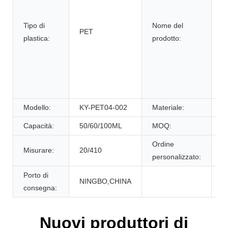
s
Tipo di
Nome del
in
PET
plastica:
prodotto:
di
p
a
d
i
Modello:
KY-PET04-002
Materiale:
P
Capacità:
50/60/100ML
MOQ:
5
Ordine
Misurare:
20/410
A
personalizzato:
Porto di
NINGBO,CHINA
consegna:
Nuovi produttori di