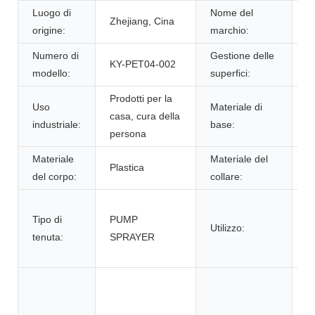
Luogo di
Nome del
S
Zhejiang, Cina
origine:
marchio:
S
Numero di
Gestione delle
KY-PET04-002
S
modello:
superfici:
Prodotti per la
Uso
Materiale di
casa, cura della
P
industriale:
base:
persona
Materiale
Materiale del
Plastica
P
del corpo:
collare:
Al
Tipo di
PUMP
pr
Utilizzo:
tenuta:
SPRAYER
pe
c
N
p
di