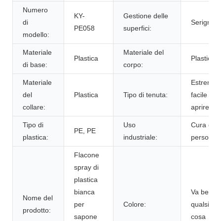
Numero
KY-
Gestione delle
di
Serigrafia
PE058
superfici:
modello:
Materiale
Materiale del
Plastica
Plastica
di base:
corpo:
Materiale
Estremità
del
Plastica
Tipo di tenuta:
facile da
collare:
aprire
Tipo di
Uso
Cura dell
PE, PE
plastica:
industriale:
persona
Flacone
spray di
plastica
bianca
Va bene
Nome del
per
Colore:
qualsiasi
prodotto:
sapone
cosa