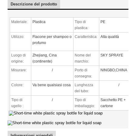
Descrizione del prodotto
Materiale:
Plastica
Tipo di
PE
plastica:
Utilizzo:
Flacone per shampoo o
Caratteristica:
Alta qualità
profumo
Luogo di
Zhejiang, Cina
Nome del
SKY SPRAYE
origine:
(continente)
marchio:
Misurare:
/
Porto di
NINGBO,CHINA
consegna:
Colore:
Va bene qualsiasi cosa
Lunghezza
/
del tubo:
Tipo di
/
Tipo di
Sacchetto PE +
ugello
:
imballaggio:
cartone
Informazioni aziendali