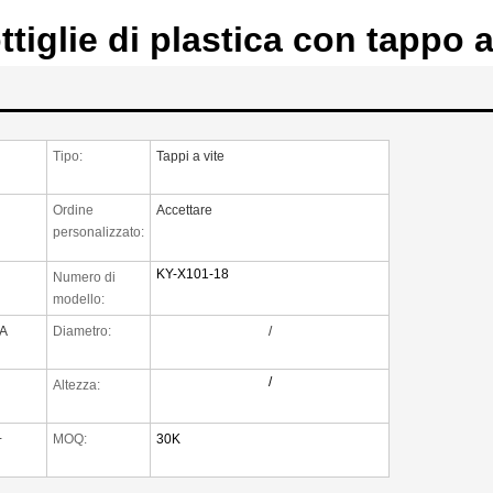
iglie di plastica con tappo a
Tipo:
Tappi a vite
Ordine
Accettare
personalizzato:
KY-X101-18
Numero di
modello:
A
Diametro:
/
/
Altezza:
+
MOQ:
30K