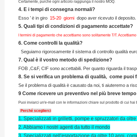
Certamente, purché ogni articolo raggiunga il nostro MOQ.
4.
E i tempi di consegna normali?
Esso
’
è in giro
15-20
giorni
dopo aver ricevuto il deposito.
5.
Quali tipi di condizioni di pagamento accettate?
I termini di pagamento che accettiamo sono solitamente T/T. Accettiamo
6.
Come controlli la qualità?
Seguiamo rigorosamente il sistema di controllo qualità europe
7.
Qual è il vostro metodo di spedizione?
FOB ,C&F, CIF sono accettabili. Per quanto riguarda il tras
8.
Se si verifica un problema di qualità,
come puoi 
Se il problema di qualità è causato da noi, ti aiuteremo a ris
9
Come ricevere un preventivo nel più breve tempo
Puoi inviarci un'e-mail con le informazioni chiare sul prodotto di cui h
Perché sceglierci
1.
Specializzati in grilletti, pompe e spruzzatori da oltre
2.
Abbiamo i nostri agenti da tutto il mondo
3.
Specializzati nell'esportazione da oltre 10 anni, com