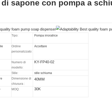
r di sapone con pompa a schiu
Tipo:
Pompa irroratrice
ile
Ordine
Accettare
personalizzato:
KY-FP40-02
Numero di
modello:
Stile:
stile schiuma
re
Dimensione di
40MM
o
chiusura
:
30K
+
MOQ: