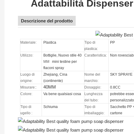
Adattabilità Dispense
Descrizione del prodotto
Materiale:
Plastica
Tipo di
PP
plastica:
Utilizzo:
Bottiglie, Nuovo stile 40
Caratteristica:
Non rovesciab
MM
mini testine per
flaconi spray
Luogo di
Zhejiang, Cina
Nome del
SKY SPRAYE
origine:
(continente)
marchio:
40MM
Misurare::
Dosaggio:
0.8CC
Colore:
Va bene qualsiasi cosa
Lunghezza
potrebbe esse
del tubo:
personalizzat
Tipo di
Schiuma
Tipo di
Sacchetto PP 
ugello
:
imballaggio:
cartone