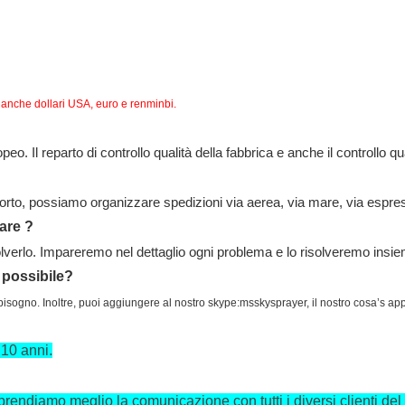
 anche dollari USA, euro e renminbi.
o. Il reparto di controllo qualità della fabbrica e anche il controllo 
porto, possiamo organizzare spedizioni via aerea, via mare, via espre
fare
?
olverlo. Impareremo nel dettaglio ogni problema e lo risolveremo insieme
 possibile?
ai bisogno. Inoltre, puoi aggiungere al nostro skype:msskysprayer, il nostro cosa’s
 10 anni.
prendiamo meglio la comunicazione con tutti i diversi clienti de