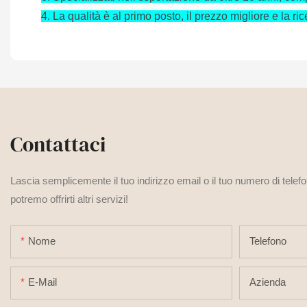
4.
La qualità è al primo posto, il prezzo migliore e la r
Contattaci
Lascia semplicemente il tuo indirizzo email o il tuo numero di telef
potremo offrirti altri servizi!
Nome
Telefono
E-Mail
Azienda