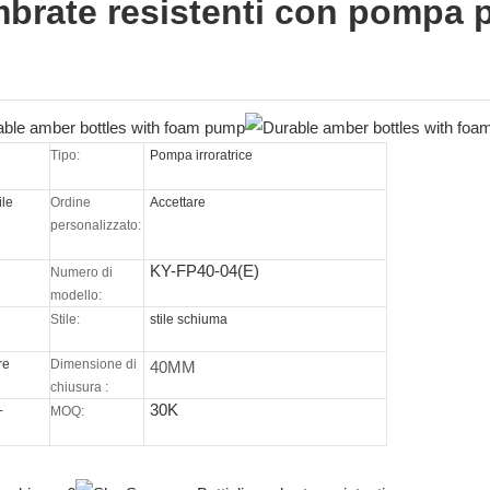
ambrate resistenti con pompa 
Tipo:
Pompa irroratrice
ile
Ordine
Accettare
personalizzato:
KY-FP40-04(E)
Numero di
modello:
Stile:
stile schiuma
re
Dimensione di
40MM
o
chiusura
:
30K
+
MOQ: