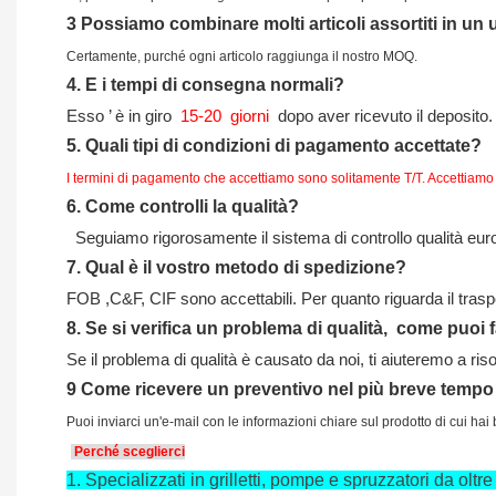
3
Possiamo combinare molti articoli assortiti in un
Certamente, purché ogni articolo raggiunga il nostro MOQ.
4.
E i tempi di consegna normali?
Esso
’
è in giro
15-20
giorni
dopo aver ricevuto il deposito.
5.
Quali tipi di condizioni di pagamento accettate?
I termini di pagamento che accettiamo sono solitamente T/T. Accettiamo
6.
Come controlli la qualità?
Seguiamo rigorosamente il sistema di controllo qualità europe
7.
Qual è il vostro metodo di spedizione?
FOB ,C&F, CIF sono accettabili. Per quanto riguarda il tras
8.
Se si verifica un problema di qualità,
come puoi 
Se il problema di qualità è causato da noi, ti aiuteremo a ris
9
Come ricevere un preventivo nel più breve tempo
Puoi inviarci un'e-mail con le informazioni chiare sul prodotto di cui h
Perché sceglierci
1.
Specializzati in grilletti, pompe e spruzzatori da oltre