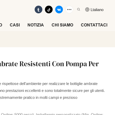
Ltaliano
O
CASI
NOTIZIA
CHI SIAMO
CONTATTACI
mbrate Resistenti Con Pompa Per
rispettose dell'ambiente per realizzare le bottiglie ambrate
o prestazioni eccellenti e sono totalmente sicure per gli utenti.
o estremamente pratico in molti campi e prezioso
 Ordine: 5000 pezzi), Imballaggio personalizzato (Min. Ordine: