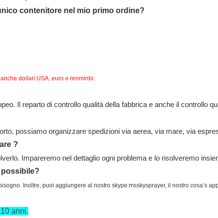
 unico contenitore nel mio primo ordine?
 anche dollari USA, euro e renminbi.
o. Il reparto di controllo qualità della fabbrica e anche il controllo 
porto, possiamo organizzare spedizioni via aerea, via mare, via espre
fare
?
olverlo. Impareremo nel dettaglio ogni problema e lo risolveremo insieme
 possibile?
ai bisogno. Inoltre, puoi aggiungere al nostro skype:msskysprayer, il nostro cosa’s
 10 anni.