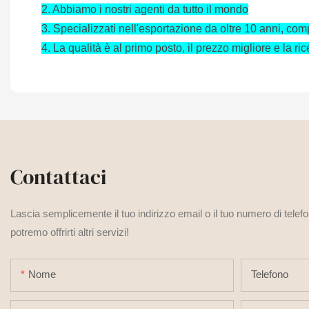
2.
Abbiamo i nostri agenti da tutto il mondo
3.
Specializzati nell'esportazione da oltre 10 anni, com
4.
La qualità è al primo posto, il prezzo migliore e la r
Contattaci
Lascia semplicemente il tuo indirizzo email o il tuo numero di telef
potremo offrirti altri servizi!
Nome
Telefono