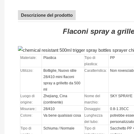
Descrizione del prodotto
Flaconi spray a grill
Materiale:
Plastica
Tipo di
PP
plastica:
Utilizzo:
Bottiglie, Nuovo stile
Caratteristica:
Non rovesciab
28/410 mini flaconi
spray a grilletto da 500
ml
Luogo di
Zhejiang, Cina
Nome del
SKY SPRAYE
origine:
(continente)
marchio:
Misurare::
28/410
Dosaggio:
0.8-1.35CC
Colore:
Va bene qualsiasi cosa
Lunghezza
potrebbe esse
del tubo:
personalizzat
Tipo di
Schiuma / Normale
Tipo di
Sacchetto PP 