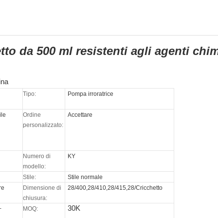
etto da 500 ml resistenti agli agenti chi
Tipo:
Pompa irroratrice
ile
Ordine
Accettare
personalizzato:
Numero di
KY
modello:
Stile:
Stile normale
re
Dimensione di
28/400,28/410,28/415,28/Cricchetto
o
chiusura:
30K
+
MOQ: