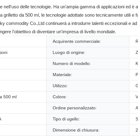
e nell'uso delle tecnologie. Ha un'ampia gamma di applicazioni ed è amp
 grilletto da 500 ml, le tecnologie adottate sono tecnicamente utili e fa
ky commodity Co.,Ltd continuerà a introdurre talenti eccezionali e ad 
gere l'obiettivo di diventare un'impresa di livello mondiale.
Acquirente commerciale:
R
gioni
Luogo di origine:
Z
Numero di modello:
Materiale:
P
Utilizzo:
G
da 500 ml
Colore:
V
Ordine personalizzato:
A
A
Tipo di ugello:
S
Dimensione di chiusura:
2