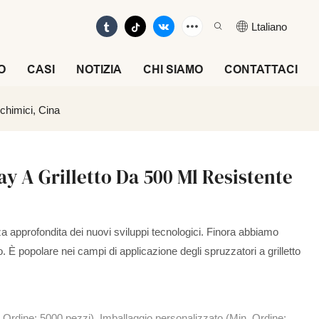
Ltaliano
O
CASI
NOTIZIA
CHI SIAMO
CONTATTACI
 chimici, Cina
ay A Grilletto Da 500 Ml Resistente
a approfondita dei nuovi sviluppi tecnologici. Finora abbiamo
 È popolare nei campi di applicazione degli spruzzatori a grilletto
 Ordine: 5000 pezzi), Imballaggio personalizzato (Min. Ordine: