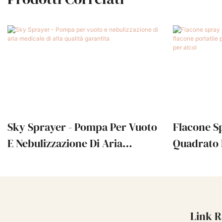
Sky Sprayer - Pompa Per Vuoto
Flacone S
E Nebulizzazione Di Aria
Quadrato 
Medicale Di Alta Qualità
Flacone P
Garantita
Cosmetici,
Alcol
Link R