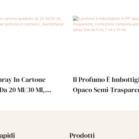
pray In Cartone
Il Profumo È Imbottigl
Da 20 Ml/30 Ml,
Opaco Semi-Traspare
ortatile Per Profumo E
Confezione Campione 
 Disinfettante Per
Artefatto Spray Fine D
Ml E 10 Ml.
apidi
Prodotti