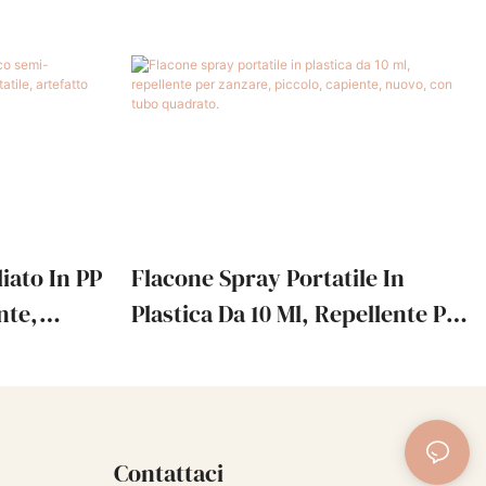
iato In PP
Flacone Spray Portatile In
nte,
Plastica Da 10 Ml, Repellente Per
Portatile,
Zanzare, Piccolo, Capiente,
a 5 Ml, 7
Nuovo, Con Tubo Quadrato.
Contattaci