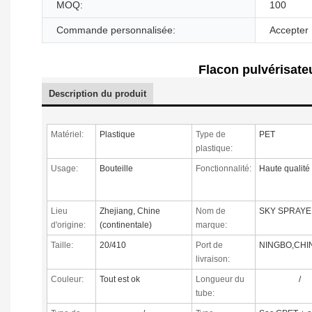
MOQ:
100
Commande personnalisée:
Accepter
Flacon pulvérisate
Description du produit
Matériel:
Plastique
Type de
PET
plastique:
Usage:
Bouteille
Fonctionnalité:
Haute qualité
Lieu
Zhejiang, Chine
Nom de
SKY SPRAYE
d'origine:
(continentale)
marque:
Taille:
20/410
Port de
NINGBO,CHI
livraison:
Couleur:
Tout est ok
Longueur du
/
tube: