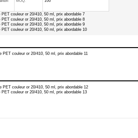
arton
MOQ:
100