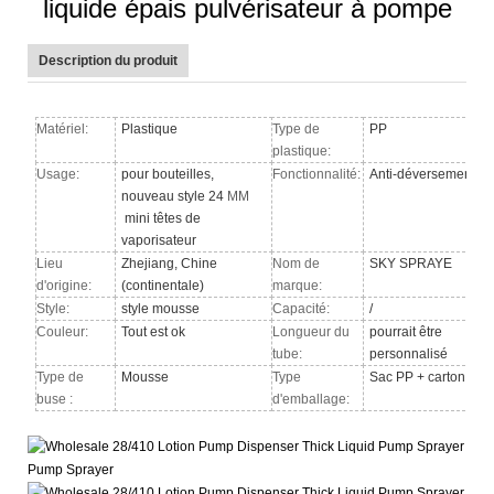
liquide épais pulvérisateur à pompe
Description du produit
Matériel:
Plastique
Type de
PP
plastique:
Usage:
pour bouteilles,
Fonctionnalité:
Anti-déversement
nouveau style 24
MM
mini têtes de
vaporisateur
Lieu
Zhejiang, Chine
Nom de
SKY SPRAYE
d'origine:
(continentale)
marque:
Style:
style mousse
Capacité:
/
Couleur:
Tout est ok
Longueur du
pourrait être
tube:
personnalisé
Type de
Mousse
Type
Sac PP + carton
buse
:
d'emballage: