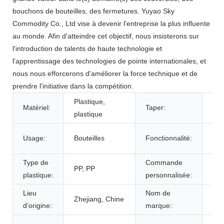
bouchons de bouteilles, des fermetures. Yuyao Sky
Commodity Co., Ltd vise à devenir l'entreprise la plus influente
au monde. Afin d'atteindre cet objectif, nous insisterons sur
l'introduction de talents de haute technologie et
l'apprentissage des technologies de pointe internationales, et
nous nous efforcerons d'améliorer la force technique et de
prendre l'initiative dans la compétition.
Plastique,
PU
Matériel:
Taper:
plastique
SP
Ant
Usage:
Bouteilles
Fonctionnalité:
dév
Type de
Commande
Acc
PP, PP
plastique:
personnalisée:
acc
Lieu
Nom de
SK
Zhejiang, Chine
d'origine:
marque:
SP
Po