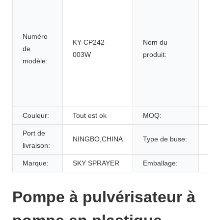
pul
à p
Numéro
pla
KY-CP242-
Nom du
de
po
003W
produit:
modèle:
crè
sh
en 
pom
Couleur:
Tout est ok
MOQ:
5K
Port de
NINGBO,CHINA
Type de buse:
Mo
livraison:
Marque:
SKY SPRAYER
Emballage:
Car
Pompe à pulvérisateur à