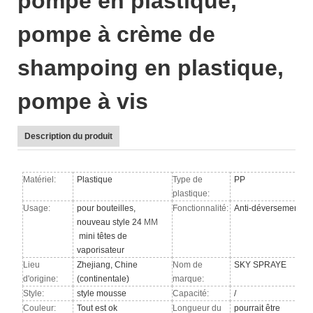
pompe en plastique,
pompe à crème de
shampoing en plastique,
pompe à vis
Description du produit
Matériel:
Plastique
Type de
PP
plastique:
Usage:
pour bouteilles,
Fonctionnalité:
Anti-déversement
nouveau style 24
MM
mini têtes de
vaporisateur
Lieu
Zhejiang, Chine
Nom de
SKY SPRAYE
d'origine:
(continentale)
marque:
Style:
style mousse
Capacité:
/
Couleur:
Tout est ok
Longueur du
pourrait être